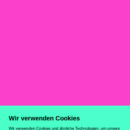
von Hennig Besser, Bandmitglied und Creative Director
Deichkind,
6 Min.
Meinung
Events
Über uns
Newsletter
Kontakt
Impressum
Datenschutz
Cookie Einstellungen
Wir verwenden Cookies
Wir verwenden Cookies und ähnliche Technologien, um unsere