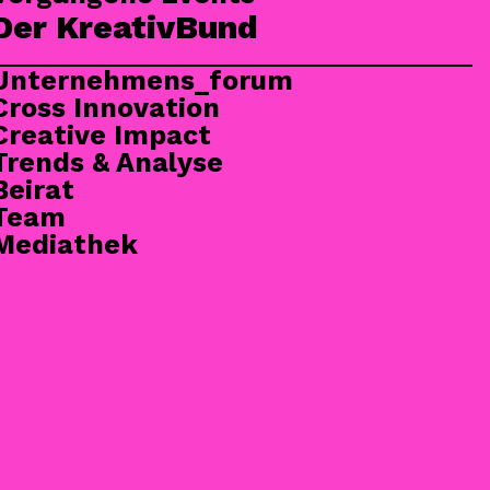
Der KreativBund
Unternehmens_forum
Cross Innovation
Creative Impact
Trends & Analyse
Beirat
Team
Mediathek