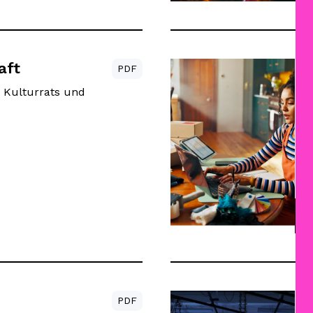
aft
Kr
PDF
Mä
 Kulturrats und
Im
Kr
Da
un
Hi
PDF