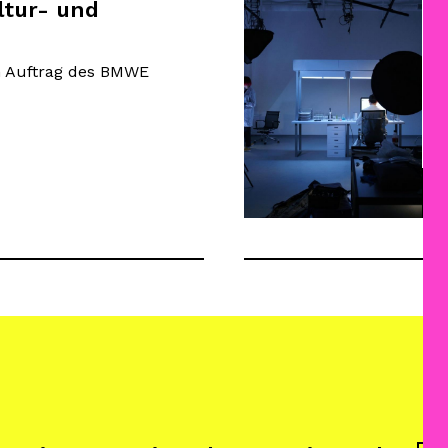
tur- und
un
Da
un
m Auftrag des BMWE