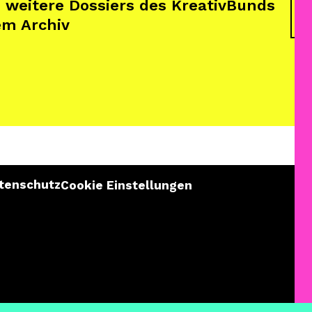
 weitere Dossiers des KreativBunds
z
em Archiv
tenschutz
Cookie Einstellungen