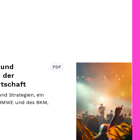
 und
Po
PDF
n der
Pr
rtschaft
Ku
d Strategien, ein
Da
 BMWE und des BKM,
und