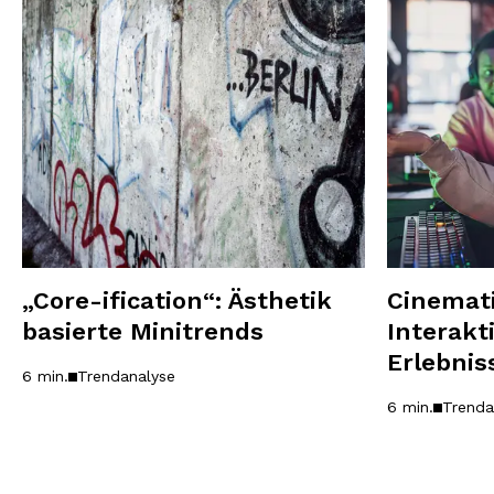
„Core-ification“: Ästhetik
Cinemat
basierte Minitrends
Interakt
Erlebnis
6 min.
Trendanalyse
6 min.
Trenda