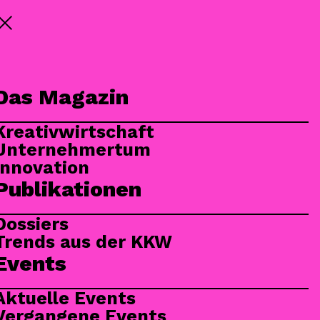
Newsletter
Events
tivwirtschaft
Unternehmertum
Innovation
Menü
Das Magazin
Kreativwirtschaft
Unternehmertum
Innovation
Publikationen
Dossiers
Trends aus der KKW
Events
Aktuelle Events
Vergangene Events