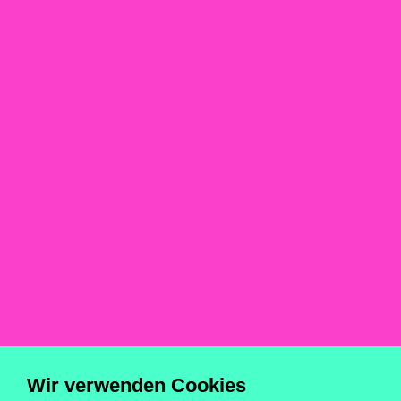
7 min. Lesezeit
Reportage
Events
Über uns
Newsletter
Kontakt
Impressum
Datenschutz
Cookie Einstellungen
Wir verwenden Cookies