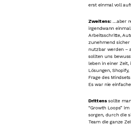
erst einmal voll au
Zweitens:
…aber re
irgendwann einmal 
Arbeitsschritte, A
zunehmend sicher a
nutzbar werden – a
sollten uns bewuss
leben in einer Zeit
Lösungen, Shopify, 
Frage des Mindsets 
Es war nie einfach
Drittens
sollte man
“Growth Loops” im e
sorgen, durch die s
Team die ganze Zei