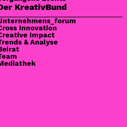
Der KreativBund
Unternehmens_forum
Cross Innovation
Creative Impact
Trends & Analyse
Beirat
Team
Mediathek