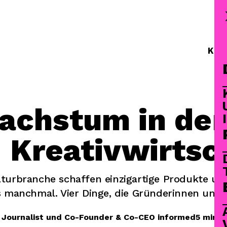
Krea
chstum in der
 Kreativwirtsc
lturbranche schaffen einzigartige Produkte un
 manchmal. Vier Dinge, die Gründerinnen und 
, Journalist und Co-Founder & Co-CEO informed
5 min
In