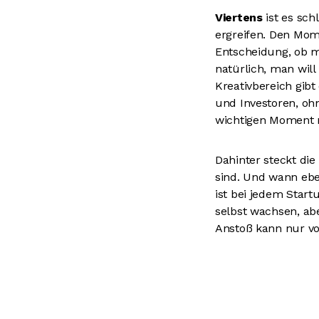
Viertens
ist es sch
ergreifen. Den Mom
Entscheidung, ob ma
natürlich, man wil
Kreativbereich gib
und Investoren, oh
wichtigen Moment n
Dahinter steckt die 
sind. Und wann ebe
ist bei jedem Star
selbst wachsen, abe
Anstoß kann nur v