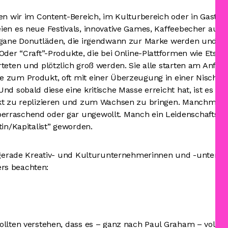
hen wir im Content-Bereich, im Kulturbereich oder in Gast
ien es neue Festivals, innovative Games, Kaffeebecher aus 
egane Donutläden, die irgendwann zur Marke werden und mi
Oder “Craft”-Produkte, die bei Online-Plattformen wie Etsy
rteten und plötzlich groß werden. Sie alle starten am Anfan
 zum Produkt, oft mit einer Überzeugung in einer Nische. D
nd sobald diese eine kritische Masse erreicht hat, ist es da
ukt zu replizieren und zum Wachsen zu bringen. Manchmal
raschend oder gar ungewollt. Manch ein Leidenschafts-Tüf
tin/Kapitalist” geworden.
n gerade Kreativ- und Kulturunternehmerinnen und -unter
rs beachten:
ollten verstehen, dass es – ganz nach Paul Graham – vollko