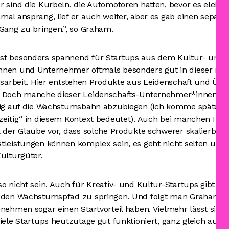
 sind die Kurbeln, die Automotoren hatten, bevor es elektri
mal ansprang, lief er auch weiter, aber es gab einen sep
 Gang zu bringen.”, so Graham.
t besonders spannend für Startups aus dem Kultur- und Kr
nnen und Unternehmer oftmals besonders gut in dieser mü
gsarbeit. Hier entstehen Produkte aus Leidenschaft und Übe
. Doch manche dieser Leidenschafts-Unternehmer*innen tu
tig auf die Wachstumsbahn abzubiegen (ich komme später 
zeitig“ in diesem Kontext bedeutet). Auch bei manchen Inv
 der Glaube vor, dass solche Produkte schwerer skalierbar s
tleistungen können komplex sein, es geht nicht selten um 
Kulturgüter.
so nicht sein. Auch für Kreativ- und Kultur-Startups gibt e
f den Wachstumspfad zu springen. Und folgt man Grahams 
nehmen sogar einen Startvorteil haben. Vielmehr lässt sich 
iele Startups heutzutage gut funktioniert, ganz gleich aus