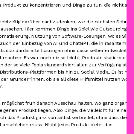
fs Produkt zu konzentrieren und Dinge zu tun, die nicht skal
chtzeitig darüber nachzudenken, wie die nächsten Schritt
aussehen. Hier kommen Dinge ins Spiel wie Outsourcing ei
utomatisierung, Nutzung von Software-Lösungen, wo es Sinn
uch der Einbezug von AI und ChatGPT, die in rasantem Te
ls standardisierte Lösungen ohne diese selber entwickeln 
t machen: Es war noch nie so leicht, Produkte skalierbar z
, in der so viele Tools standardisiert allen zur Verfügung ste
Distributions-Plattformen bis hin zu Social Media. Es ist he
der Gründer*innen, ob sie all diese Hilfsmittel nutzen wol
er.
 möglichst früh danach Ausschau halten, wo ganz organisc
igenen Produkt liegen. Also Dinge, die vielleicht für eine v
ich das Produkt ganz von selbst verbreitet, ohne dass die G
t anschieben muss. Nicht jedes Produkt bietet das.