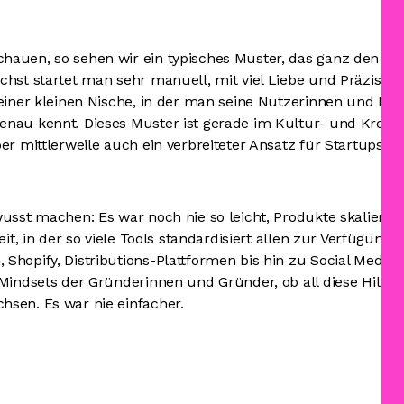
auen, so sehen wir ein typisches Muster, das ganz den Ge
chst startet man sehr manuell, mit viel Liebe und Präzision
 einer kleinen Nische, in der man seine Nutzerinnen und N
nau kennt. Dieses Muster ist gerade im Kultur- und Kreativ
er mittlerweile auch ein verbreiteter Ansatz für Startups 
wusst machen: Es war noch nie so leicht, Produkte skalier
eit, in der so viele Tools standardisiert allen zur Verfügung 
hopify, Distributions-Plattformen bis hin zu Social Media. 
Mindsets der Gründerinnen und Gründer, ob all diese Hilfsm
sen. Es war nie einfacher.