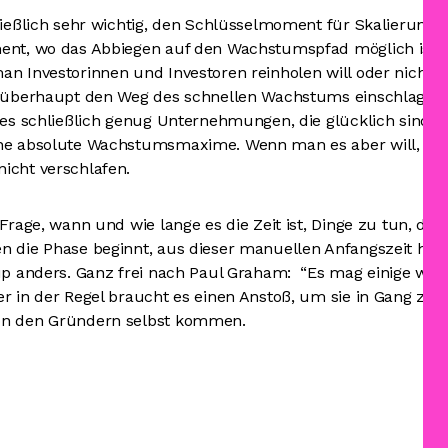
ließlich sehr wichtig, den Schlüsselmoment für Skalierung
ent, wo das Abbiegen auf den Wachstumspfad möglich ist. O
n Investorinnen und Investoren reinholen will oder nicht. 
l überhaupt den Weg des schnellen Wachstums einschlagen.
t es schließlich genug Unternehmungen, die glücklich sind o
ne absolute Wachstumsmaxime. Wenn man es aber will, sol
icht verschlafen.
Frage, wann und wie lange es die Zeit ist, Dinge zu tun, die 
n die Phase beginnt, aus dieser manuellen Anfangszeit hi
tup anders. Ganz frei nach Paul Graham: “Es mag einige wen
r in der Regel braucht es einen Anstoß, um sie in Gang zu b
on den Gründern selbst kommen.