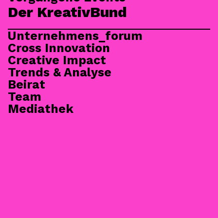
Trends aus der KKW
Der KreativBund
Unternehmens_forum
Cross Innovation
Creative Impact
Trends & Analyse
Beirat
Team
Trends
Mediathek