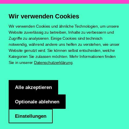
Wir verwenden Cookies
Wir verwenden Cookies und ähnliche Technologien, um unsere
Website zuverlässig zu betreiben, Inhalte zu verbessern und
Zugriffe zu analysieren. Einige Cookies sind technisch
© 2025 KreativBund
notwendig, während andere uns helfen zu verstehen, wie unser
Diese Website wird im Auftrag des Bundesministeriums für
Website genutzt wird. Sie können selbst entscheiden, welche
Wirtschaft und Energie und des Beauftragten der Bundesregierung
Kategorien Sie zulassen möchten. Mehr Informationen finden
für Kultur und Medien angeboten. Der „KreativBund –
Bundeszentrum Kultur- und Kreativwirtschaft“ ist Teil der Initiative
Sie in unserer
Datenschutzerklärung
.
Kultur- und Kreativwirtschaft der Bundesregierung.
Alle akzeptieren
Optionale ablehnen
Einstellungen